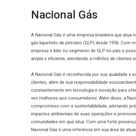
Nacional Gás
A
Nacional
Gás
é
uma
empresa
brasileira
que
atua
n
gás
liquefeito
de
petróleo
(GLP)
desde
1956.
Com
m
empresa
é
líder
no
segmento
de
GLP
no
país
e
poss
ampla
e
eficiente,
atendendo
a
milhões
de
clientes
A
Nacional
Gás
é
reconhecida
por
sua
qualidade
e
e
clientes,
além
de
sua
responsabilidade
socioambient
constantemente
em
tecnologia
e
inovação
para
ofe
vez
melhores
aos
consumidores.
Além
disso,
a
Naci
compromisso
com
a
sustentabilidade,
adotando
prá
impactos
ambientais
de
suas
operações
e
promove
comunidades
em
que
atua.
Com
uma
forte
presenç
Nacional
Gás
é
uma
referência
em
sua
área
de
atua