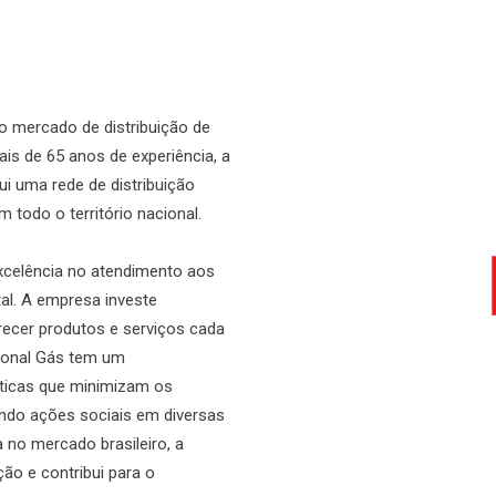
o
mercado
de
distribuição
de
ais
de
65
anos
de
experiência,
a
ui
uma
rede
de
distribuição
em
todo
o
território
nacional.
xcelência
no
atendimento
aos
al.
A
empresa
investe
recer
produtos
e
serviços
cada
onal
Gás
tem
um
ticas
que
minimizam
os
ndo
ações
sociais
em
diversas
a
no
mercado
brasileiro,
a
ção
e
contribui
para
o