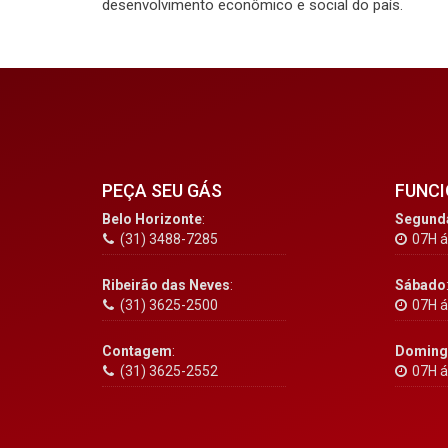
desenvolvimento
econômico
e
social
do
país.
PEÇA SEU GÁS
FUNC
Belo Horizonte
:
Segunda
(31) 3488-7285
07H á
Ribeirão das Neves
:
Sábado
(31) 3625-2500
07H á
Contagem
:
Doming
(31) 3625-2552
07H á