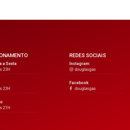
IONAMENTO
REDES SOCIAIS
 a Sexta
:
Instagram
:
s 23H
douglasgas
:
Facebook
:
s 23H
douglasgas
o
:
s 21H